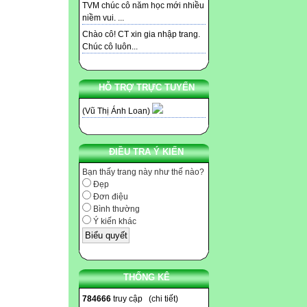
TVM chúc cô năm học mới nhiều
niềm vui. ...
Chào cô! CT xin gia nhập trang.
Chúc cô luôn...
HỖ TRỢ TRỰC TUYẾN
(Vũ Thị Ánh Loan)
ĐIỀU TRA Ý KIẾN
Bạn thấy trang này như thế nào?
Đẹp
Đơn điệu
Bình thường
Ý kiến khác
THỐNG KÊ
784666
truy cập (
chi tiết
)