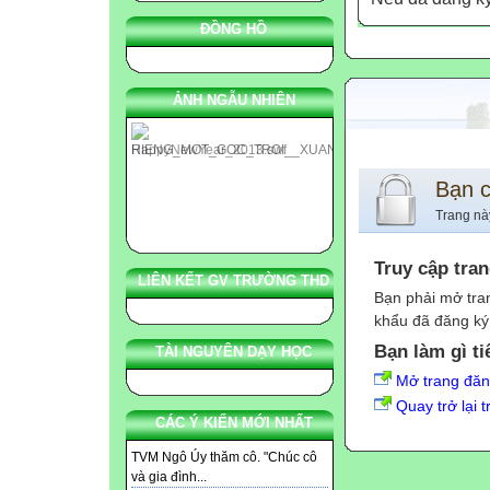
ĐỒNG HỒ
ẢNH NGẪU NHIÊN
Bạn 
Trang nà
Truy cập tra
LIÊN KẾT GV TRƯỜNG THD
Bạn phải mở tra
khẩu đã đăng ký 
Bạn làm gì ti
TÀI NGUYÊN DẠY HỌC
Mở trang đă
Quay trở lại 
CÁC Ý KIẾN MỚI NHẤT
TVM Ngô Úy thăm cô. "Chúc cô
và gia đình...