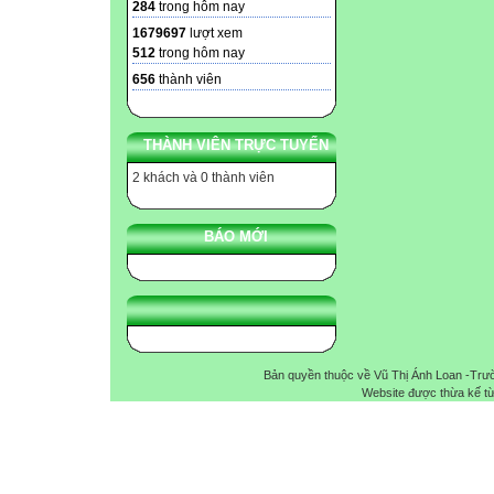
284
trong hôm nay
1679697
lượt xem
512
trong hôm nay
656
thành viên
THÀNH VIÊN TRỰC TUYẾN
2 khách và 0 thành viên
BÁO MỚI
Bản quyền thuộc về Vũ Thị Ánh Loan -Trư
Website được thừa kế t