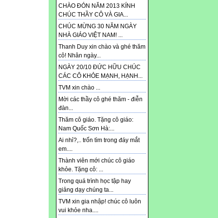
CHÀO ĐÓN NĂM 2013 KÍNH
CHÚC THẦY CÔ VÀ GIA...
CHÚC MỪNG 30 NĂM NGÀY
NHÀ GIÁO VIỆT NAM! ...
Thanh Duy xin chào và ghé thăm
cô! Nhân ngày...
NGÀY 20/10 ĐỨC HỮU CHÚC
CÁC CÔ KHỎE MẠNH, HẠNH...
TVM xin chào ...
Mời các thầy cô ghé thăm - điễn
đàn...
Thăm cô giáo. Tặng cô giáo:
Nam Quốc Sơn Hà:...
Ai nhỉ?,.. trốn tìm trong đáy mắt
em....
Thành viên mới chúc cô giáo
khỏe. Tặng cô: ...
Trong quá trình học tập hay
giảng dạy chúng ta...
TVM xin gia nhập! chúc cô luôn
vui khỏe nha....