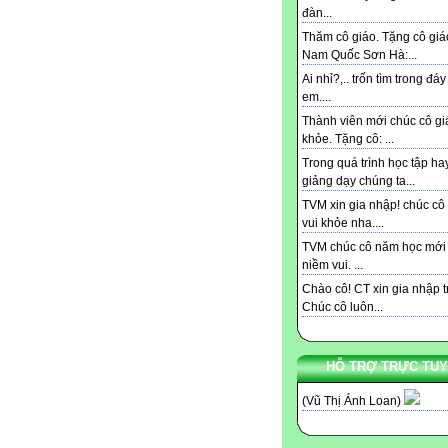
đàn...
Thăm cô giáo. Tặng cô giá
Nam Quốc Sơn Hà:...
Ai nhỉ?,.. trốn tìm trong đá
em....
Thành viên mới chúc cô gi
khỏe. Tặng cô: ...
Trong quá trình học tập ha
giảng dạy chúng ta...
TVM xin gia nhập! chúc cô
vui khỏe nha....
TVM chúc cô năm học mới
niềm vui. ...
Chào cô! CT xin gia nhập t
Chúc cô luôn...
HỖ TRỢ TRỰC TU
(Vũ Thị Ánh Loan)