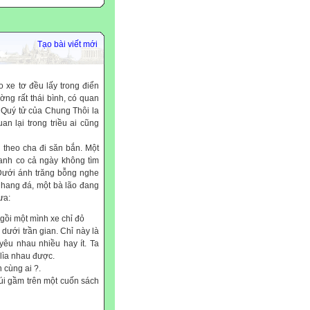
Tạo bài viết mới
 xe tơ đều lấy trong điển
ờng rất thái bình, có quan
. Quý tử của Chung Thôi la
n lại trong triều ai cũng
 theo cha đi săn bắn. Một
uanh co cả ngày không tìm
Dưới ánh trăng bỗng nghe
g hang đá, một bà lão đang
ưa:
 ngồi một mình xe chỉ đỏ
dưới trần gian. Chỉ này là
 yêu nhau nhiều hay ít. Ta
 lìa nhau được.
 cùng ai ?.
úi gầm trên một cuốn sách