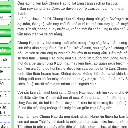
Ông lão hỏi tên tuổi Chung Hạo rồi lật từng trang sách ra tra cứu:
G THD
- Sau này công tử sẽ được xe duyên với Tố Lan, con gái một mụ ăn
thành.
Laõ ông chưa dứt lời, Chung Hạo đã đùng đùng nổi giận. Đường đườ
đại thần, tài nghệ, văn hay chữ tốt khó ai bì kịp mà sau này lại kết d
mày. Tức tối, chàng quay bước đi, không một lời chàọ Ông tơ vẫn chúi 
HỌC
vẫn bình thản xe xe chỉ hồng.
Chung Hạo chaỵ thụt mạng suốt đêm trong rừng sâụ May mắn, sáng
lính triều đình đang tỏa đi tìm kiếm. Trở về dinh, sau ngày đó, chàng 
HẤT
nóị Lời tiên tri của ông tơ như cứ lởn vởn rít ra trong đầu. Đến một
sự thôi thúc, Chung Hạo cùng một gia đồng tìm xuống chợ Đông. Vừa
c cô
một đứa bé gái chừng 9 tuổi mặt mày lem luốc, áo quần rách bươm, 
lòa. Tên gia đồng dọ hỏi thì biết được tên của con bé là Tố Lan. Chung 
NH
dinh, tâm thần hoảng loạn. Không được, không thể nào, ta lại chịu k
chồng một con bé ăn mày bẩn thỉu như vậy được. Làm thế nào đâỵ S
ÀY
cách làdiệt trừcái mầm định mệnh khắc nghiệt đó đi...
Với rắp tâm sẵn, một buổi sáng Chung Hao một mình tìm xuống chợ 
é thăm
một thân cây lớn. Cô bé dắt mẹ đi qua. Chàng ta cầm hòn đá, liệng 
chạỵ Sau đó, dò hỏi tin tức thì được biết con bé bị thương tích quá n
CHÚC
rồi bà lão mù cũng không còn thấy ăn xin giữa chợ Đông nữa.
H...
Bảy năm saụ Chung Hạo đã nên danh phận. Nghe tin thiên hạ bàn t
con gái quan Thái úy nổi danh là một giai nhân sắc nước hương trời,
 điễn
Tôn công tử gần xa, ngày đêm đến cầu thân, nhưng chưa ai được kén