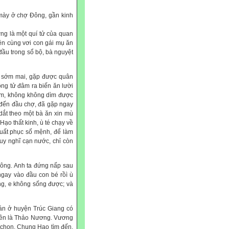
 mày ở chợ Đông, gần kinh
ng là một quí tử của quan
uyên cùng vơi con gái mụ ăn
đầu trong sổ bộ, bà nguyệt
 sớm mai, gặp được quân
công tử đâm ra biến ăn lười
 hôm, không không dìm được
 đến đầu chợ, đã gặp ngay
dắt theo một bà ăn xin mù
Hạo thất kinh, ù té chạy về
huất phục số mệnh, để làm
uy nghĩ cạn nước, chỉ còn
Đông. Anh ta đứng nấp sau
ngay vào đầu con bé rồì ù
ặng, e không sống được; và
án ở huyện Trúc Giang có
 tên là Thảo Nương. Vương
 chọn. Chung Hạo tìm đến,