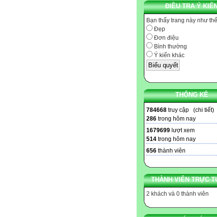
ĐIỀU TRA Ý KIẾ
Bạn thấy trang này như th
Đẹp
Đơn điệu
Bình thường
Ý kiến khác
THỐNG KÊ
784668
truy cập (
chi tiết
)
286
trong hôm nay
1679699
lượt xem
514
trong hôm nay
656
thành viên
THÀNH VIÊN TRỰC T
2 khách và 0 thành viên