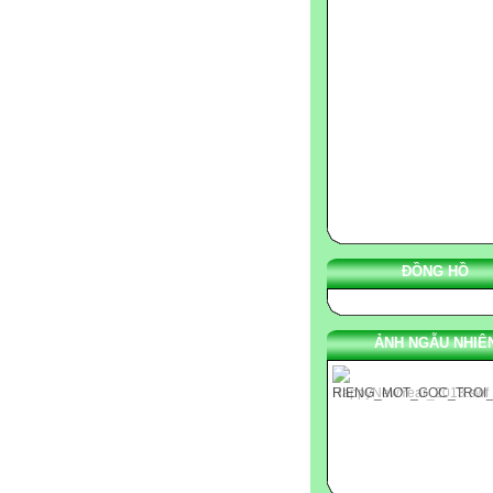
ĐỒNG HỒ
ẢNH NGẪU NHIÊ