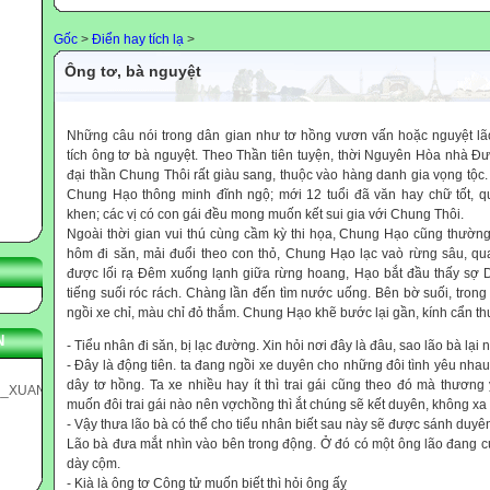
Gốc
>
Điển hay tích lạ
>
Ông tơ, bà nguyệt
Những câu nói trong dân gian như tơ hồng vươn vấn hoặc nguyệt lão
tích ông tơ bà nguyệt. Theo Thần tiên tuyện, thời Nguyên Hòa nhà Đư
đại thần Chung Thôi rất giàu sang, thuộc vào hàng danh gia vọng tộc
Chung Hạo thông minh đĩnh ngộ; mới 12 tuổi đã văn hay chữ tốt, qua
khen; các vị có con gái đều mong muốn kết sui gia với Chung Thôi.
Ngoài thời gian vui thú cùng cầm kỳ thi họa, Chung Hạo cũng thường
hôm đi săn, mải đuổi theo con thỏ, Chung Hạo lạc vaò rừng sâu, q
được lối rạ Đêm xuống lạnh giữa rừng hoang, Hạo bắt đầu thấy sợ 
tiếng suối róc rách. Chàng lần đến tìm nước uống. Bên bờ suối, tron
ngồi xe chỉ, màu chỉ đỏ thắm. Chung Hạo khẽ bước lại gần, kính cẩn th
N
- Tiểu nhân đi săn, bị lạc đường. Xin hỏi nơi đây là đâu, sao lão bà lại
- Đây là động tiên. ta đang ngồi xe duyên cho những đôi tình yêu nhau 
dây tơ hồng. Ta xe nhiều hay ít thì trai gái cũng theo đó mà thương
muốn đôi trai gái nào nên vợchồng thì ắt chúng sẽ kết duyên, không xa
- Vậy thưa lão bà có thể cho tiểu nhân biết sau này sẽ được sánh duyên
Lão bà đưa mắt nhìn vào bên trong động. Ở đó có một ông lão đang c
dày cộm.
- Kià là ông tơ Công tử muốn biết thì hỏi ông ấỵ