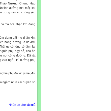
ấy Thảo Nương, Chung Hạo
ân tính đường mai mốị Hai
uyên ương nên vợ chồng yêu
ó mộ t cái thẹo lớn đàng
ôm đang dắt mẹ đi ăn xin,
ch nặng, tưởng đã lìa đời.
ái úy có lòng từ tâm, lại
 nghĩa phụ dạy dỗ, cho ăn
hụ nơi công đường. Đã rất
g vưa ngỏ , thì dưỡng phụ
 nghĩa phụ đã xin ý mẹ, đổi
ắm ngắm nhìn cái duyên số
Nhắn tin cho tác giả