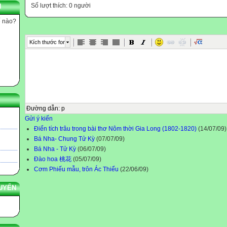
Số lượt thích: 0 người
N
ế nào?
Kích thước font
Đường dẫn
:
p
Gửi ý kiến
Điển tích trâu trong bài thơ Nôm thời Gia Long (1802-1820)
(14/07/09)
Bá Nha- Chung Tử Kỳ
(07/07/09)
Bá Nha - Tử Kỳ
(06/07/09)
Đào hoa 桃花
(05/07/09)
Cơm Phiếu mẫu, trôn Ác Thiểu
(22/06/09)
UYẾN