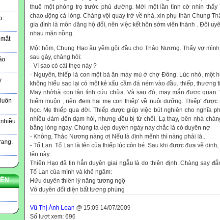
thuê một phòng trọ trước phủ đường. Mới một lần tình cờ nhìn th
chao động cả lòng. Chàng vội quay trở về nhà, xin phụ thân Chung Th
o:
gia đình là môn đăng hộ đối, nên việc kết hôn sớm viên thành . Đôi 
nhau mặn nồng.
y mắt
Một hôm, Chung Hạo âu yếm gội đầu cho Thảo Nương. Thấy vợ mình c
sau gáy, chàng hỏi:
áo
- Vì sao có cái thẹo này ?
- Nguyên, thiếp là con một bà ăn mày mù ở chợ Đông. Lúc nhỏ, một h
y
không hiểu sao lại có một kẻ xấu cầm đá ném vào đầu. thiếp, thương tí
May nhờbà con tận tình cứu chữa. Và sau đó, may mắn được quan Th
 luôn
hiếm muộn , nên đem hai mẹ con thiếp' về nuôi dưỡng. Thiếp' được
học. Mẹ thiếp qua đời. Thiếp được giúp việc bút nghiên cho nghĩa p
nhiều đám đến dạm hỏi, nhưng đều bị từ chối. Lạ thay, bên nhà chàn
 nhiều
bằng lòng ngay. Chúng ta đẹp duyên ngày nay chắc là có duyên nợ
- Không, Thảo Nương nàng ơị Nếu là định mệnh thì nàng phải là...
rang.
- Tố Lan. Tố Lan là tên của thiếp lúc còn bé. Sau khi được đưa về dinh,
tên này.
Thiên Hạo đã tin hẳn duyên giai ngẫu là do thiên định. Chàng say đ
Tố Lan của mình và khẽ ngâm:
YẾN
Hữu duyên thiên lý năng tương ngộ
Vô duyên đối diện bất tương phùng
Vũ Thị Ánh Loan
@ 15:09 14/07/2009
Số lượt xem: 696