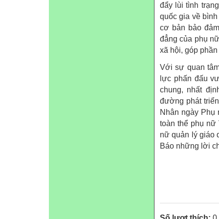
đẩy lùi tình trạ
quốc gia về bìn
cơ bản bảo đảm 
đẳng của phụ nữ v
xã hội, góp phần
Với sự quan tâm
lực phấn đấu vư
chung, nhất đị
đường phát triển,
Nhân ngày Phụ n
toàn thể phụ nữ
nữ quản lý giáo 
Báo những lời ch
Số lượt thích:
0