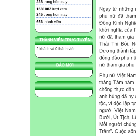
238
trong hôm nay
Ngay từ những n
1681082
lượt xem
245
trong hôm nay
phụ nữ đã tham
656
thành viên
Đông Kinh Nghĩ
khởi nghĩa của 
nữ đã tham gia 
THÀNH VIÊN TRỰC TUYẾN
Thái Thị Bôi, 
2 khách và 0 thành viên
Dương thành lập
đông đảo phụ nữ
nữ tham gia phụ 
BÁO MỚI
Phụ nữ Việt Nam
tháng Tám năm 1
chống thực dân
anh hùng đã hy 
tộc, vì độc lập 
người Việt Nam 
Bưởi, Út Tịch, 
Mỗi người chúng
Trâm”. Cuộc sốn