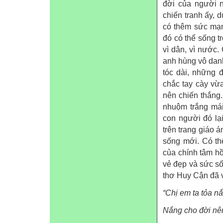
đời của người n
chiến tranh ấy, 
có thêm sức mạn
đó có thể sống t
vì dân, vì nước
anh hùng vô dan
tóc dài, những 
chắc tay cày vừ
nên chiến thắng
nhuộm trắng má
con người đó lạ
trên trang giáo 
sống mới. Có th
của chính tâm hồ
vẻ đẹp và sức s
thơ Huy Cận đã v
“Chị em ta tỏa n
Nắng cho đời nê