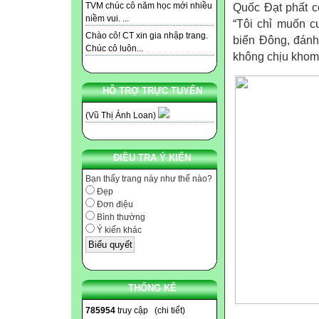
TVM chúc cô năm học mới nhiều
Quốc Đạt phất c
niềm vui. ...
“Tôi chỉ muốn c
Chào cô! CT xin gia nhập trang.
biển Đông, đánh
Chúc cô luôn...
không chịu khom 
HỖ TRỢ TRỰC TUYẾN
(Vũ Thị Ánh Loan)
ĐIỀU TRA Ý KIẾN
Bạn thấy trang này như thế nào?
Đẹp
Đơn điệu
Bình thường
Ý kiến khác
THỐNG KÊ
785954
truy cập (
chi tiết
)