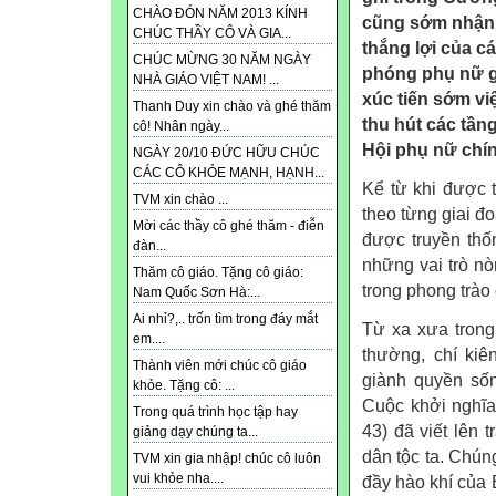
CHÀO ĐÓN NĂM 2013 KÍNH
cũng sớm nhận 
CHÚC THẦY CÔ VÀ GIA...
thắng lợi của c
CHÚC MỪNG 30 NĂM NGÀY
phóng phụ nữ gắ
NHÀ GIÁO VIỆT NAM! ...
xúc tiến sớm vi
Thanh Duy xin chào và ghé thăm
thu hút các tần
cô! Nhân ngày...
Hội phụ nữ chín
NGÀY 20/10 ĐỨC HỮU CHÚC
CÁC CÔ KHỎE MẠNH, HẠNH...
Kể từ khi được t
TVM xin chào ...
theo từng giai đ
Mời các thầy cô ghé thăm - điễn
được truyền thố
đàn...
những vai trò nò
Thăm cô giáo. Tặng cô giáo:
trong phong trà
Nam Quốc Sơn Hà:...
Ai nhỉ?,.. trốn tìm trong đáy mắt
Từ xa xưa trong
em....
thường, chí kiê
Thành viên mới chúc cô giáo
giành quyền số
khỏe. Tặng cô: ...
Cuộc khởi nghĩ
Trong quá trình học tập hay
43) đã viết lên 
giảng dạy chúng ta...
dân tộc ta. Chú
TVM xin gia nhập! chúc cô luôn
vui khỏe nha....
đầy hào khí của 