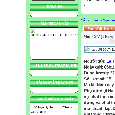
ĐỒNG HỒ
Gốc
>
Tư liệu
>
Ngữ văn
ẢNH NGẪU NHIÊN
Phụ nữ Việt Nam - n
Phụ nữ Việt Nam -
Người gửi:
Lê T
LIÊN KẾT GV TRƯỜNG THD
Ngày gửi:
06h:1
Dung lượng:
37
Số lượt tải:
15
TÀI NGUYÊN DẠY HỌC
Mô tả:
Năm nay 
Phụ nữ Việt Nam
sự phát triển c
CÁC Ý KIẾN MỚI NHẤT
dựng và phát tr
TVM Ngô Úy thăm cô. "Chúc cô
mới thành lập, 
và gia đình...
ghi trong Cương